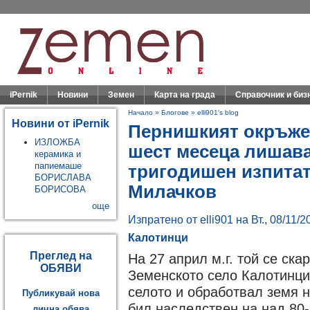
iPernik
Новини
Земен
Карта на града
Справочник и биз
Начало
»
Блогове
»
elli901's blog
Новини от iPernik
Пернишкият окръже
ИЗЛОЖБА
шест месеца лишава
керамика и
папиемаше
тригодишен изпитат
БОРИСЛАВА
Милачков
БОРИСОВА
още
Изпратено от elli901 на Вт., 08/11/2
Калотинци
Преглед на
На 27 април м.г. той се ск
ОБЯВИ
Земенското село Калотинци
селото и обработвал земя 
Публикувай нова
бил наследствен на над 80
лична обява