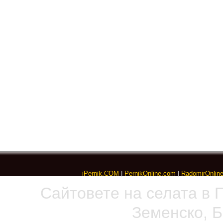
iPernik.COM
|
PernikOnline.com
|
RadomirOnlin
Сайтовете на селата в 
Земенско, 