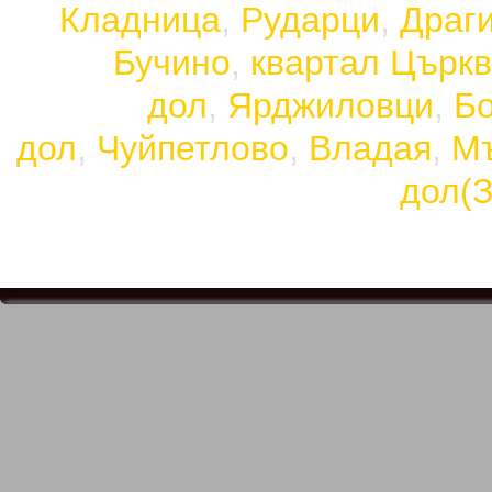
Кладница
,
Рударци
,
Драг
Бучино
,
квартал Църк
дол
,
Ярджиловци
,
Бо
дол
,
Чуйпетлово
,
Владая
,
М
дол(