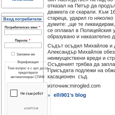
отказал на Петър да продъ
двамата се скарали. Към 1
стареца, ударил го няколко 
Вход потребители
думите: „ще те ликвидирам,
Потребителско име:
*
се оплакал в Полицейския у
образувано и наказателно д
Парола:
*
Съдът осъдил Михайлов и д
Александър Михайлов обез
Запомни ме
неимуществени вреди и стр
Верификация
Осъденият трябва да заплат
Този въпрос е с цел да се
Присъдата подлежи на обж
предотврати
касационен съд.
автоматизиран СПАМ.
източник:mirogled.com
»
elli901's blog