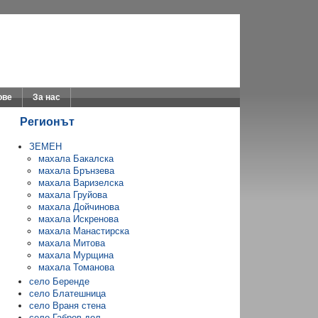
ове
За нас
Регионът
ЗЕМЕН
махала Бакалска
махала Брънзева
махала Варизелска
махала Груйова
махала Дойчинова
махала Искренова
махала Манастирска
махала Митова
махала Мурщина
махала Томанова
село Беренде
село Блатешница
село Враня стена
село Габров дол