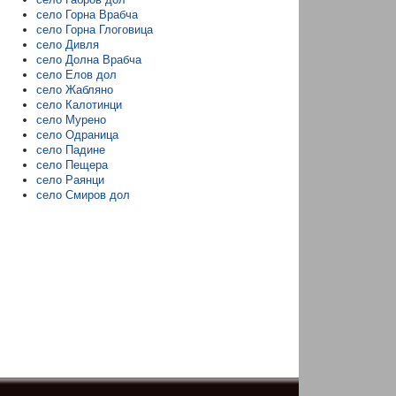
село Горна Врабча
село Горна Глоговица
село Дивля
село Долна Врабча
село Елов дол
село Жабляно
село Калотинци
село Мурено
село Одраница
село Падине
село Пещера
село Раянци
село Смиров дол